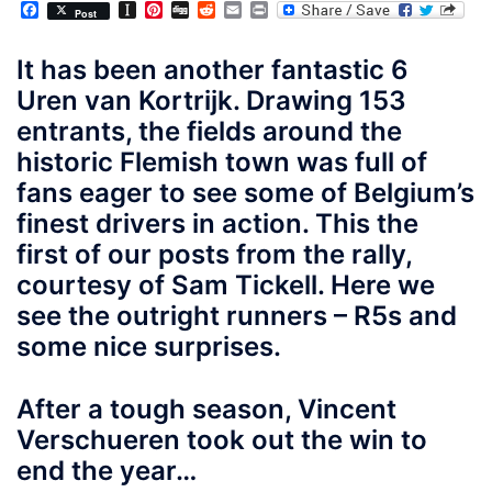
Facebook
Instapaper
Pinterest
Digg
Reddit
Email
Print
Post
It has been another fantastic 6
Uren van Kortrijk. Drawing 153
entrants, the fields around the
historic Flemish town was full of
fans eager to see some of Belgium’s
finest drivers in action. This the
first of our posts from the rally,
courtesy of Sam Tickell. Here we
see the outright runners – R5s and
some nice surprises.
After a tough season, Vincent
Verschueren took out the win to
end the year…